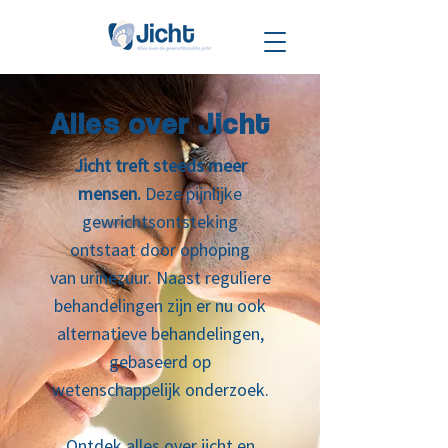
Alles over Jicht
Jicht treft steeds meer
mensen.
Deze pijnlijke
gewrichtsontsteking
ontstaat door ophoping
van urinezuur. Naast reguliere
behandelingen zijn er nu ook
alternatieve behandelingen,
gebaseerd op
wetenschappelijk onderzoek.
Ontdek alles over jicht en