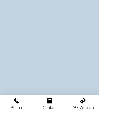
“Van mijn therapeut moest ik gaan
ontzuren en werd ik op dieet gezet.
Ik kamp al zeker 10 jaar met
jichtklachten. Ik ben nu 3 maanden
bezig en heb bijna geen jicht meer.”
Ben, Utrecht
Phone
Contact
ZBK Website
Bronnen