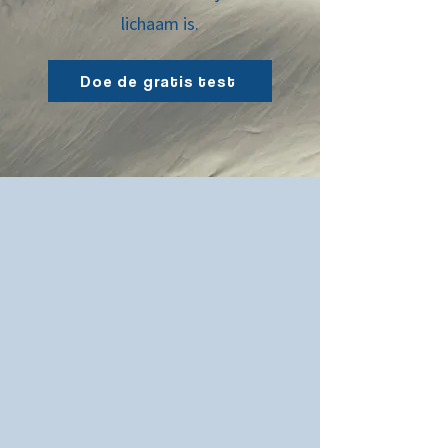
lichaam is.
Doe de gratis test
Ervaringen
Jichtbehandelplan