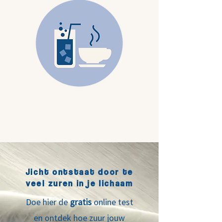
Jicht ontstaat door te
veel zuren in je lichaam
Doe hier de
gratis
online test
en ontdek hoe zuur jouw