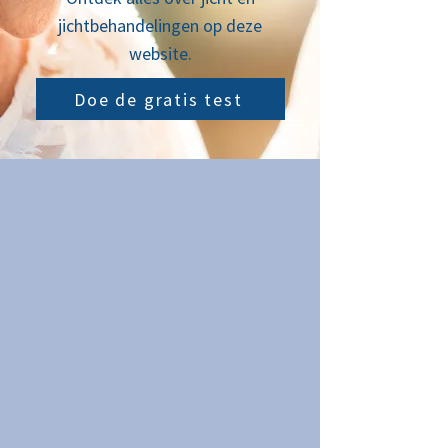
jichtbehandelingen op deze
website.
Doe de gratis test
Download het gratis
jicht-behandelplan
Ervaar hoe je door middel van
voeding, ontzuren en bewegen
jichtaanvallen kunt verminderen
en zelfs voorkomen [1-23].