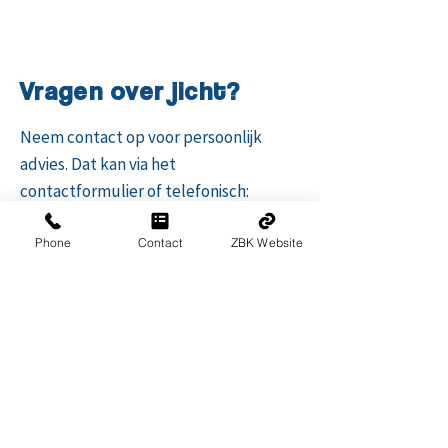
Vragen over jicht?
Neem contact op voor persoonlijk
advies. Dat kan via het
contactformulier of telefonisch:
NL:
020 262 14 12
Phone
Contact
ZBK Website
BE:
03 456 27 77
Nieuws en tips over jicht ontvangen?
E-mailadres