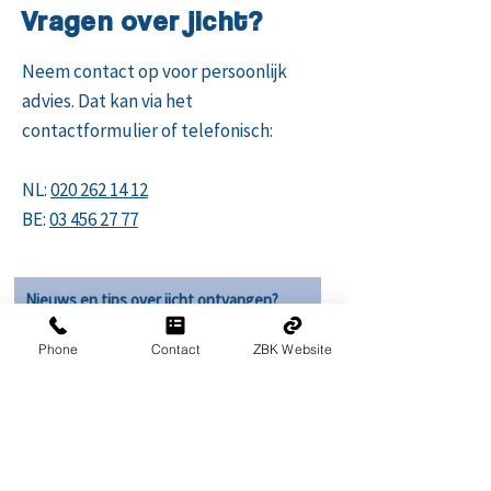
Vragen over jicht?
Neem contact op voor persoonlijk
advies. Dat kan via het
contactformulier of telefonisch:
NL:
020 262 14 12
BE:
03 456 27 77
Nieuws en tips over jicht ontvangen?
E-mailadres
Phone
Contact
ZBK Website
OK